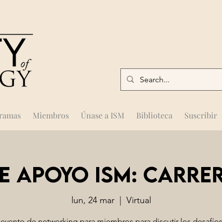
gramas
Miembros
Únase a ISM
Biblioteca
Suscribir
e apoyo ISM: Carrer
lun, 24 mar
  |  
Virtual
evento de networking para miembros para discutir los desafío