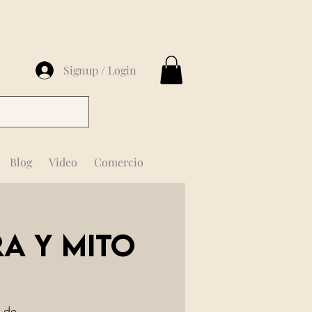
Signup / Login
Blog
Video
Comercio
a y mito
s de