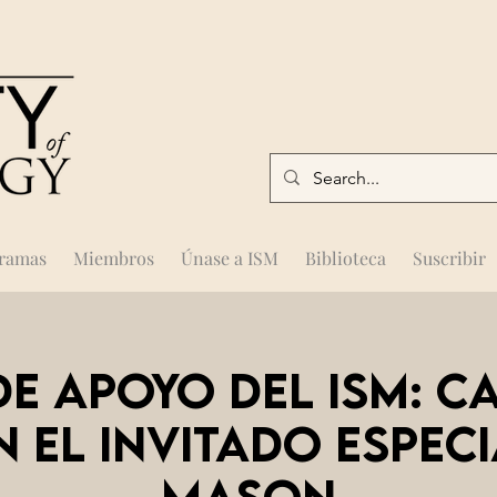
gramas
Miembros
Únase a ISM
Biblioteca
Suscribir
e apoyo del ISM: C
 EL INVITADO ESPEC
MASON