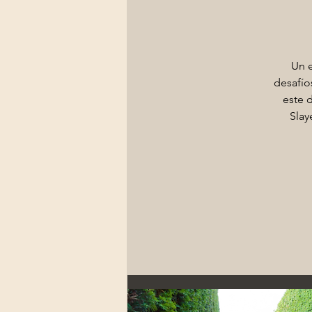
Un e
desafío
este 
Slay