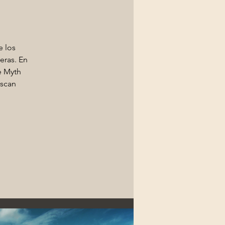
e los
eras. En
e Myth
uscan