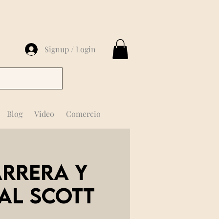
Signup / Login
Blog
Video
Comercio
arrera y
IAL SCOTT