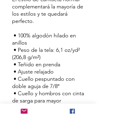
complementará la mayoría de 
los estilos y te quedará 
perfecto.
 • 100% algodón hilado en 
anillos
 • Peso de la tela: 6,1 oz/yd² 
(206,8 g/m²)
 • Teñido en prenda
 • Ajuste relajado
 • Cuello pespuntado con 
doble aguja de 7/8″
 • Cuello y hombros con cinta 
de sarga para mayor 
durabilidad.
 • Sisas, mangas y dobladillos 
inferiores con doble costura.
 • Producto en blanco 