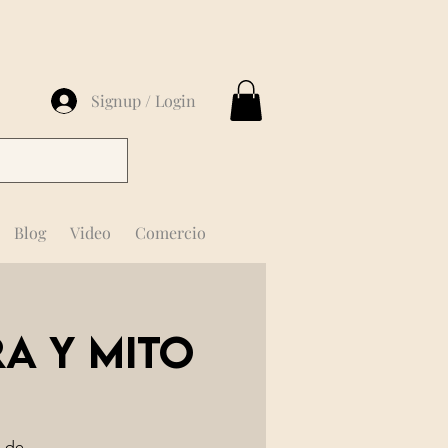
Signup / Login
Blog
Video
Comercio
a y mito
s de