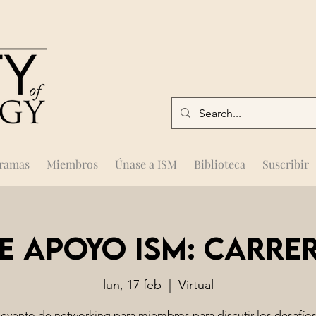
gramas
Miembros
Únase a ISM
Biblioteca
Suscribir
e apoyo ISM: Carrer
lun, 17 feb
  |  
Virtual
evento de networking para miembros para discutir los desafío