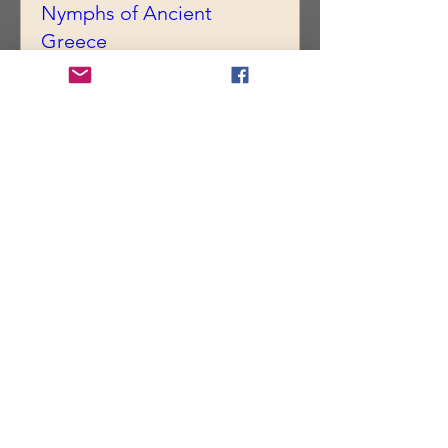
Nymphs of Ancient
Greece
dom, 01 nov
Leer más
Compra tus entradas
Oferta de membresía