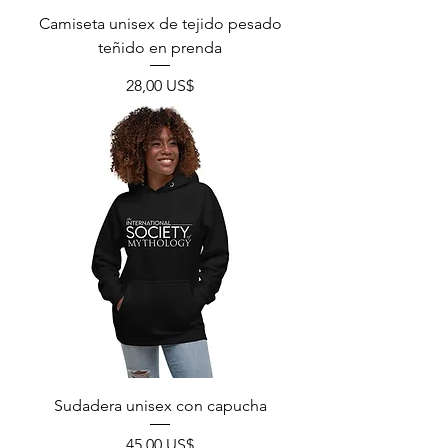
Camiseta unisex de tejido pesado
teñido en prenda
Precio
28,00 US$
Sudadera unisex con capucha
Precio
45,00 US$