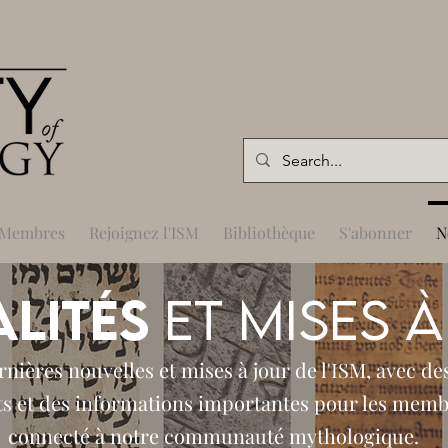
Membres
Rejoignez l'ISM
Bibliothèque
S'abonner
N
lités
et mises 
nières nouvelles et mises à jour de l'ISM, avec de
ts et des informations importantes pour les mem
connecté à notre communauté mythologique.