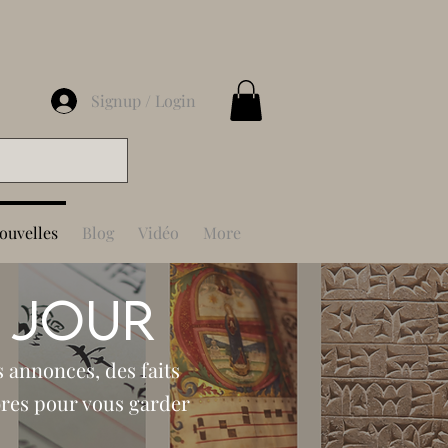
Signup / Login
ouvelles
Blog
Vidéo
More
à jour
s annonces, des faits
bres pour vous garder