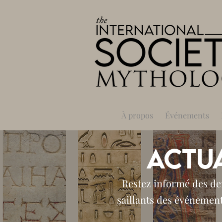
À propos
Événements
Actua
Restez informé des der
saillants des événemen