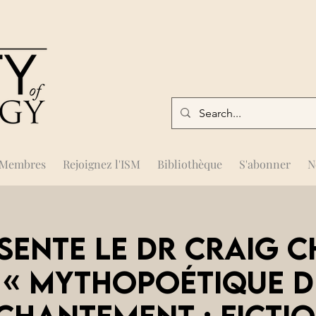
Membres
Rejoignez l'ISM
Bibliothèque
S'abonner
N
ésente le Dr Craig 
: « Mythopoétique d
nchantement : fictio