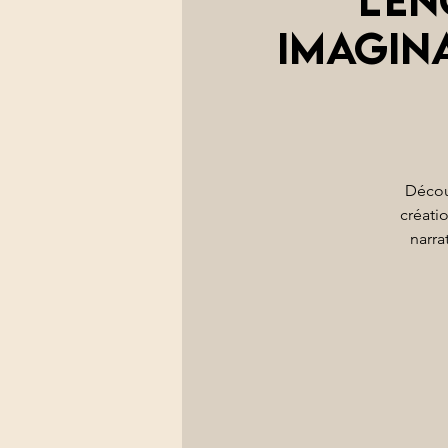
imagin
Découv
créati
narra