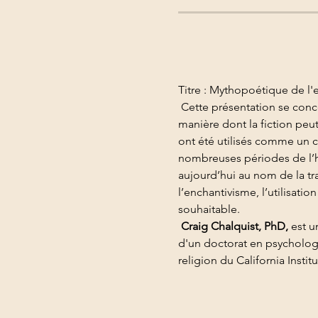
Titre : Mythopoétique de l
 Cette présentation se concentrera sur la création de mythes modernes à travers la fiction, en mettant l’accent sur la 
manière dont la fiction peu
ont été utilisés comme un c
nombreuses périodes de l’h
aujourd’hui au nom de la tr
l’enchantivisme, l’utilisati
souhaitable.
Craig Chalquist, PhD,
 est u
d'un doctorat en psychologi
religion du California Instit