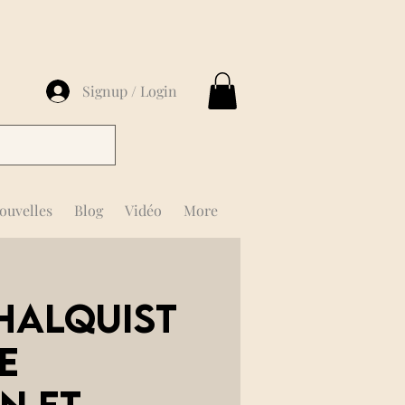
Signup / Login
ouvelles
Blog
Vidéo
More
Chalquist
e
n et