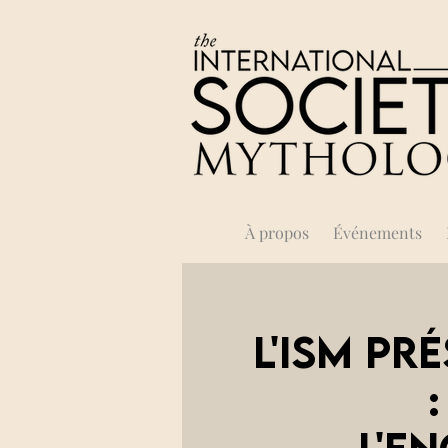
À propos
Événements
L'ISM pr
l'e