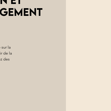
ngement
 sur la
r de la
ez des