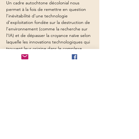
Un cadre autochtone décolonial nous 
permet à la fois de remettre en question 
l’inévitabilité d’une technologie 
d’exploitation fondée sur la destruction de 
l’environnement (comme la recherche sur 
l’IA) et de dépasser la croyance naïve selon 
laquelle les innovations technologiques qui 
trouvent leur origine dans le complexe 
militaro-industriel ont des objectifs 
bienveillants. Nous nous intéresserons à la 
conversation élémentaire avec la Terre qui 
cherche à se faire connaître et à l’être 
humain en conversation avec la Terre.
Biographie :
 Monica Mody est professeure 
titulaire au sein du programme de 
maîtrise/doctorat en études mythologiques 
du Pacifica Graduate Institute. Ses 
domaines de spécialisation comprennent 
les paradigmes et épistémologies 
décoloniaux, autochtones et des femmes 