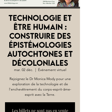
Technologie et
être humain :
construire des
épistémologies
autochtones et
décoloniales
mar. 02 déc.
  |  
Événement virtuel
Rejoignez le Dr Monica Mody pour une
exploration de la technologie et de
l'enchevêtrement du corps-esprit-âme-
esprit avec la Terre.
Les billets ne sont pas en vente