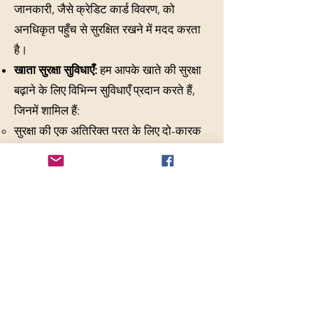
जानकारी, जैसे क्रेडिट कार्ड विवरण, को
अनधिकृत पहुँच से सुरक्षित रखने में मदद करता
है।
खाता सुरक्षा सुविधाएँ:
हम आपके खाते की सुरक्षा
बढ़ाने के लिए विभिन्न सुविधाएँ प्रदान करते हैं,
जिनमें शामिल हैं:
सुरक्षा की एक अतिरिक्त परत के लिए दो-कारक
प्रमाणीकरण (2FA)।
अनधिकृत पहुंच को रोकने के लिए सुरक्षित लॉगिन
प्रोटोकॉल (जैसे, ईमेल सत्यापन)।
हम उभरते सुरक्षा खतरों के प्रति निरंतर सतर्क
रहते हैं और तदनुसार अपनी कार्यप्रणाली को
अद्यतन करते रहते हैं।
यदि आपको हमारी सुरक्षा प्रथाओं के बारे में कोई
प्रश्न हैं, तो कृपया हमसे संपर्क करने में संकोच न
करें
: info [at] ismythology.com.