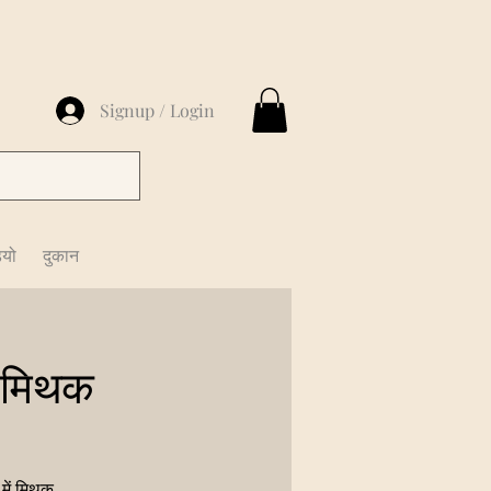
Signup / Login
ियो
दुकान
 मिथक
 में मिथक