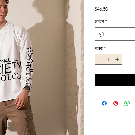
मूल्य
$46.50
आकार
*
चुनें
मात्रा
*