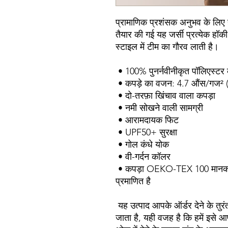
प्रामाणिक प्रशंसक अनुभव के लिए हॉ
तैयार की गई यह जर्सी प्रत्येक हॉकी
स्टाइल में टीम का गौरव लाती है।
 • 100% पुनर्नवीनीकृत पॉलिएस्टर
 • कपड़े का वजन: 4.7 औंस/गज² (
 • दो-तरफ़ा खिंचाव वाला कपड़ा
 • नमी सोखने वाली सामग्री
 • आरामदायक फिट
 • UPF50+ सुरक्षा
 • गोल कंधे योक
 • वी-गर्दन कॉलर
 • कपड़ा OEKO-TEX 100 मानक और वैश्विक पुनर्चक्रित मानक (GRS) 
प्रमाणित है
 यह उत्पाद आपके ऑर्डर देने के तुरंत बाद ही खास तौर पर आपके लिए बनाया 
जाता है, यही वजह है कि हमें इसे आप