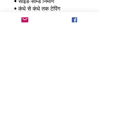
 • साइड-सीम्ड निर्माण
 • कंधे से कंधे तक टेपिंग
 • निकारागुआ, मैक्सिको, होंडुरास या 
अमेरिका से प्राप्त खाली उत्पाद
 यह उत्पाद आपके ऑर्डर देने के तुरंत 
बाद ही खास तौर पर आपके लिए बनाया 
जाता है, यही वजह है कि हमें इसे आप 
तक पहुँचाने में थोड़ा ज़्यादा समय लगता 
है। थोक में देने के बजाय मांग के 
अनुसार उत्पाद बनाने से अधिक 
उत्पादन को कम करने में मदद मिलती 
है, इसलिए सोच-समझकर खरीदारी 
करने के फ़ैसले लेने के लिए आपका 
धन्यवाद!