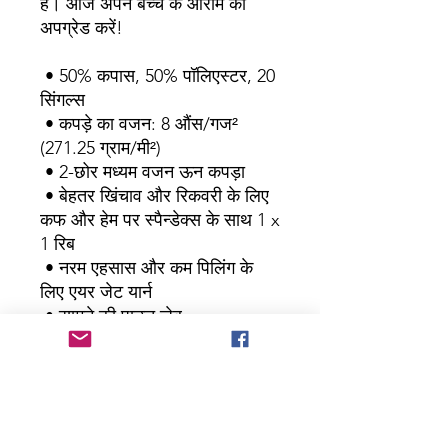
है। आज अपने बच्चे के आराम को 
अपग्रेड करें!
 • 50% कपास, 50% पॉलिएस्टर, 20 
सिंगल्स
 • कपड़े का वजन: 8 औंस/गज² 
(271.25 ग्राम/मी²)
 • 2-छोर मध्यम वजन ऊन कपड़ा
 • बेहतर खिंचाव और रिकवरी के लिए 
कफ और हेम पर स्पैन्डेक्स के साथ 1 x 
1 रिब
 • नरम एहसास और कम पिलिंग के 
लिए एयर जेट यार्न
 • सामने की पाउच जेब
 • डबल लाइन हुड
 • बच्चों की सुरक्षा के लिए कोई 
ड्रॉकॉर्ड नहीं
 • कंधों, आर्महोल, गर्दन, कमरबंद और 
कफ पर डबल-सुई सिलाई का विवरण