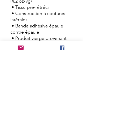
(4,2 oz/vg)
 • Tissu pré-rétréci
 • Construction à coutures 
latérales
 • Bande adhésive épaule 
contre épaule
 • Produit vierge provenant 
du Nicaragua, du Mexique, 
du Honduras ou des États-
Unis
 Ce produit est fabriqué 
spécialement pour vous dès 
que vous passez commande, 
c'est pourquoi il nous faut un 
peu plus de temps pour vous 
le livrer. Fabriquer des 
produits à la demande plutôt 
qu'en gros permet de réduire 